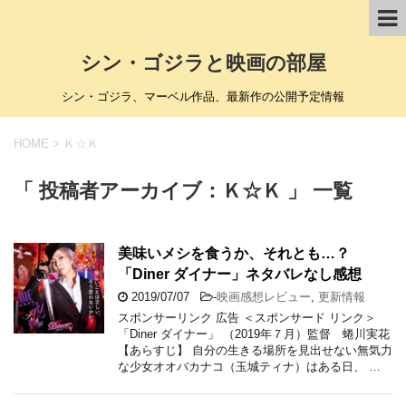
シン・ゴジラと映画の部屋
シン・ゴジラ、マーベル作品、最新作の公開予定情報
HOME
>
Ｋ☆Ｋ
「 投稿者アーカイブ：Ｋ☆Ｋ 」 一覧
美味いメシを食うか、それとも…？
「Diner ダイナー」ネタバレなし感想
2019/07/07
-
映画感想レビュー
,
更新情報
スポンサーリンク 広告 ＜スポンサード リンク＞
「Diner ダイナー」 （2019年７月）監督 蜷川実花
【あらすじ】 自分の生きる場所を見出せない無気力
な少女オオバカナコ（玉城ティナ）はある日、 …