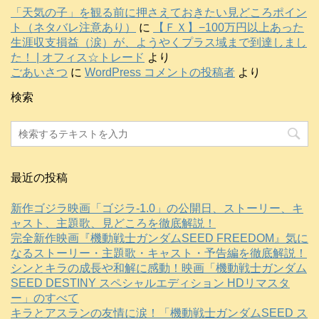
「天気の子」を観る前に押さえておきたい見どころポイン
ト（ネタバレ注意あり）
に
【ＦＸ】−100万円以上あった
生涯収支損益（涙）が、ようやくプラス域まで到達しまし
た！ | オフィス☆トレード
より
ごあいさつ
に
WordPress コメントの投稿者
より
検索
最近の投稿
新作ゴジラ映画「ゴジラ-1.0」の公開日、ストーリー、キ
ャスト、主題歌、見どころを徹底解説！
完全新作映画『機動戦士ガンダムSEED FREEDOM』気に
なるストーリー・主題歌・キャスト・予告編を徹底解説！
シンとキラの成長や和解に感動！映画「機動戦士ガンダム
SEED DESTINY スペシャルエディション HDリマスタ
ー」のすべて
キラとアスランの友情に涙！「機動戦士ガンダムSEED ス