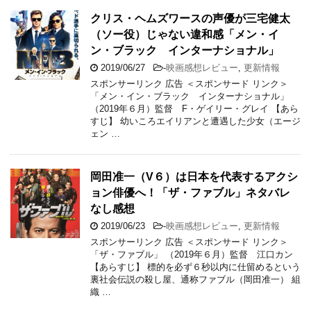
クリス・ヘムズワースの声優が三宅健太
（ソー役）じゃない違和感「メン・イ
ン・ブラック インターナショナル」
2019/06/27
-
映画感想レビュー
,
更新情報
スポンサーリンク 広告 ＜スポンサード リンク＞
「メン・イン・ブラック インターナショナル」
（2019年６月）監督 F・ゲイリー・グレイ 【あら
すじ】 幼いころエイリアンと遭遇した少女（エージ
ェン …
岡田准一（V６）は日本を代表するアクシ
ョン俳優へ！「ザ・ファブル」ネタバレ
なし感想
2019/06/23
-
映画感想レビュー
,
更新情報
スポンサーリンク 広告 ＜スポンサード リンク＞
「ザ・ファブル」 （2019年６月）監督 江口カン
【あらすじ】 標的を必ず６秒以内に仕留めるという
裏社会伝説の殺し屋、通称ファブル（岡田准一） 組
織 …