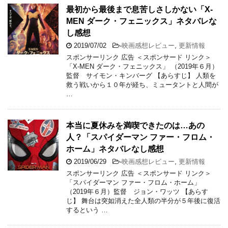
最初から最後まで息苦しさしかない「X-
MEN ダーク・フェニックス」ネタバレな
し感想
2019/07/02
-
映画感想レビュー
,
更新情報
スポンサーリンク 広告 ＜スポンサード リンク＞
「X-MEN ダーク・フェニックス」 （2019年６月）
監督 サイモン・キンバーグ 【あらすじ】 人類を
救う戦いから１０年が経ち、ミュータントと人間が
…
本当に夏休みを満喫できたのは…あの
人？「スパイダーマン ファー・フロム・
ホーム」ネタバレなし感想
2019/06/29
-
映画感想レビュー
,
更新情報
スポンサーリンク 広告 ＜スポンサード リンク＞
「スパイダーマン ファー・フロム・ホーム」
（2019年６月）監督 ジョン・ワッツ 【あらす
じ】 舞台は突如消えた全人類の半分が５年後に復活
するという …