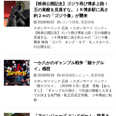
【映画公開記念】ゴジラ再び博多上陸！
王の覚醒を見逃すな。ＪＲ博多駅に高さ
約２ｍの「ゴジラ像」が襲来
2019/05/23
-
ゴジラ情報
,
更新情報
スポンサーリンク 広告 ＜スポンサード リンク＞
【映画公開記念】ゴジラ再び博多上陸！王の覚醒を
見逃すな。ＪＲ博多駅に高さ約２ｍの「ゴジラ像」
襲来 映画「ゴジラ キング・オブ・モンスターズ」
の公開を記 …
一か八かのギャンブル戦争「賭ケグル
イ」感想
2019/05/18
-
映画感想レビュー
,
更新情報
スポンサーリンク 広告 ＜スポンサード リンク＞
「賭ケグルイ」 （2019年５月）監督 英勉 【あら
すじ】 「ギャンブルの強さ」で生徒の階級と人生ま
でが決まる名門校・私立百花王学園。 ２年華組に転
校 …
「アベンジャーズ エンドゲーム」限界ま