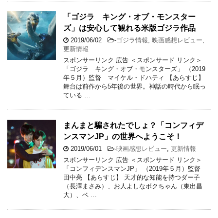
「ゴジラ キング・オブ・モンスター
ズ」は安心して観れる米版ゴジラ作品
2019/06/02
-
ゴジラ情報
,
映画感想レビュー
,
更新情報
スポンサーリンク 広告 ＜スポンサード リンク＞
「ゴジラ キング・オブ・モンスターズ」 （2019
年５月）監督 マイケル・ドハティ 【あらすじ】
舞台は前作から5年後の世界。神話の時代から眠っ
ている …
まんまと騙されたでしょ？「コンフィデ
ンスマンJP」の世界へようこそ！
2019/06/01
-
映画感想レビュー
,
更新情報
スポンサーリンク 広告 ＜スポンサード リンク＞
「コンフィデンスマンJP」 （2019年５月）監督
田中亮 【あらすじ】 天才的な知能を持つダー子
（長澤まさみ）、お人よしなボクちゃん（東出昌
大）、ベ …