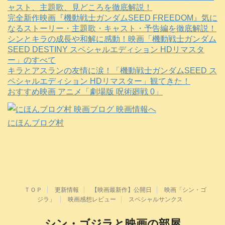
ャスト、主題歌、見どころを徹底解説！
完全新作映画『機動戦士ガンダムSEED FREEDOM』気に
なるストーリー・主題歌・キャスト・予告編を徹底解説！
シンとキラの成長や和解に感動！映画「機動戦士ガンダム
SEED DESTINY スペシャルエディション HDリマスタ
ー」のすべて
キラとアスランの友情に涙！「機動戦士ガンダムSEED ス
ペシャルエディション HDリマスター」観てきた！
おすすめ映画 アニメ「劇場版 呪術廻戦 0」
にほんブログ村
ＴＯＰ
更新情報
【映画最新作】公開日
映画「シン・ゴ
ジラ」
映画感想レビュー
スペシャルサンクス
シン・ゴジラと映画の部屋