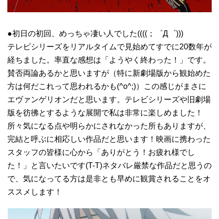
●初日の初回、めっちゃ凄い人でした((((；゜Д゜)))
テレビシリーズをリアルタイムで見始めてすでに20数年が
経ちました。率直な感想は「ようやく終わった！」です。
賛否両論あるかと思いますが（特に新劇場版から観始めた
方は何だこれって思われるかも(^o^;)）この感じがまさに
エヴァンゲリオンだと思います。テレビシリーズや旧劇場
版を彷彿とするような展開で私は非常に楽しめました！
所々気になる点や明らかにされなかった所もありますが、
完結と呼ぶに相応しい作品だと思います！映画に携わった
スタッフの皆様に心から「ありがとう！お疲れ様でし
た！」と言いたいです(T-T)ネタバレ厳禁な作品だと思うの
で、気になってる方は是非とも早めに観賞されることをオ
ススメします！