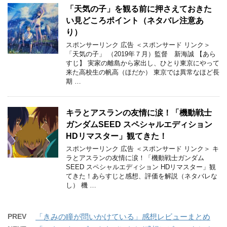
「天気の子」を観る前に押さえておきた
い見どころポイント（ネタバレ注意あ
り）
スポンサーリンク 広告 ＜スポンサード リンク＞
「天気の子」 （2019年７月）監督 新海誠 【あら
すじ】 実家の離島から家出し、ひとり東京にやって
来た高校生の帆高（ほだか） 東京では異常なほど長
期 …
キラとアスランの友情に涙！「機動戦士
ガンダムSEED スペシャルエディション
HDリマスター」観てきた！
スポンサーリンク 広告 ＜スポンサード リンク＞ キ
ラとアスランの友情に涙！「機動戦士ガンダム
SEED スペシャルエディション HDリマスター」観
てきた！あらすじと感想、評価を解説（ネタバレな
し） 機 …
PREV
「きみの瞳が問いかけている」感想レビューまとめ