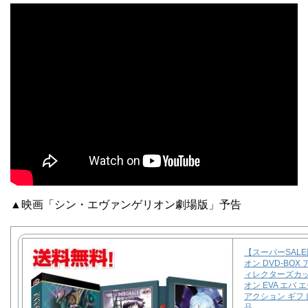
▲映画「シン・エヴァンゲリオン劇場版」予告
【スーパーSAL
オン DVD-BOX
ィレクターズカッ
オン EVA エバ 
アクション ギフト
品