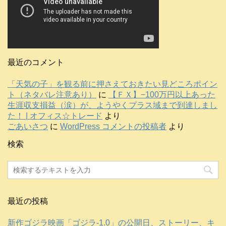
最近のコメント
「天気の子」を観る前に押さえておきたい見どころポイン
ト（ネタバレ注意あり）
に
【ＦＸ】−100万円以上あった
生涯収支損益（涙）が、ようやくプラス域まで到達しまし
た！ | オフィス☆トレード
より
ごあいさつ
に
WordPress コメントの投稿者
より
検索
最近の投稿
新作ゴジラ映画「ゴジラ-1.0」の公開日、ストーリー、キ