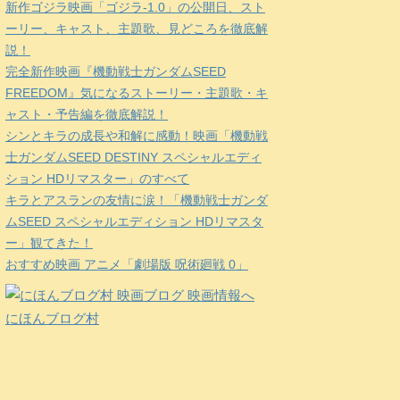
新作ゴジラ映画「ゴジラ-1.0」の公開日、スト
ーリー、キャスト、主題歌、見どころを徹底解
説！
完全新作映画『機動戦士ガンダムSEED
FREEDOM』気になるストーリー・主題歌・キ
ャスト・予告編を徹底解説！
シンとキラの成長や和解に感動！映画「機動戦
士ガンダムSEED DESTINY スペシャルエディ
ション HDリマスター」のすべて
キラとアスランの友情に涙！「機動戦士ガンダ
ムSEED スペシャルエディション HDリマスタ
ー」観てきた！
おすすめ映画 アニメ「劇場版 呪術廻戦 0」
にほんブログ村