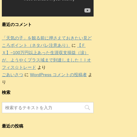
最近のコメント
「天気の子」を観る前に押さえておきたい見ど
ころポイント（ネタバレ注意あり）
に
【Ｆ
Ｘ】−100万円以上あった生涯収支損益（涙）
が、ようやくプラス域まで到達しました！ | オ
フィス☆トレード
より
ごあいさつ
に
WordPress コメントの投稿者
よ
り
検索
最近の投稿