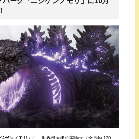
マパーク「ニジゲンノモリ」に10月
！
ジゲンノモリ」
に、世界最大級の実物大（全長約 120