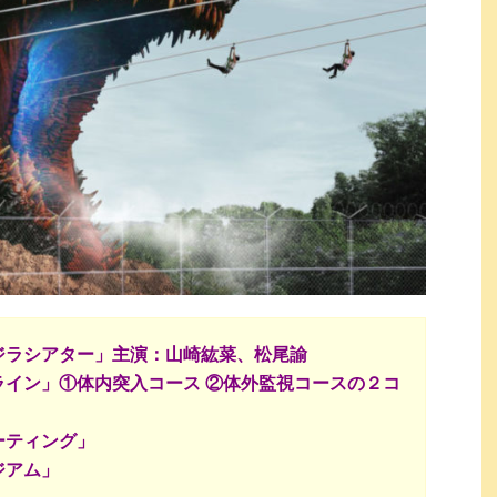
ジラシアター」主演：山崎紘菜、松尾諭
ライン」①体内突入コース ②体外監視コースの２コ
ーティング」
ジアム」