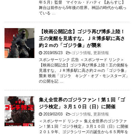
年５月）監督 マイケル・ドハティ 【あらすじ】
舞台は前作から5年後の世界。神話の時代から眠っ
ている …
【映画公開記念】ゴジラ再び博多上陸！
王の覚醒を見逃すな。ＪＲ博多駅に高さ
約２ｍの「ゴジラ像」が襲来
2019/05/23
-
ゴジラ情報
,
更新情報
スポンサーリンク 広告 ＜スポンサード リンク＞
【映画公開記念】ゴジラ再び博多上陸！王の覚醒を
見逃すな。ＪＲ博多駅に高さ約２ｍの「ゴジラ像」
襲来 映画「ゴジラ キング・オブ・モンスターズ」
の公開を記 …
集え全世界のゴジラファン！第１回「ゴ
ジラ検定」３月１０日（日）に開催
2019/02/03
-
ゴジラ情報
,
更新情報
＜スポンサード リンク＞ 集え全世界のゴジラファ
ン！第１回「ゴジラ検定」３月１０日（日）に開催
２０１９年、ゴジラシリーズの誕生から６５周年を