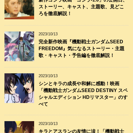
ストーリー、キャスト、主題歌、見どこ
ろを徹底解説！
2023/10/13
完全新作映画『機動戦士ガンダムSEED
FREEDOM』気になるストーリー・主題
歌・キャスト・予告編を徹底解説！
2023/10/13
シンとキラの成長や和解に感動！映画
「機動戦士ガンダムSEED DESTINY スペ
シャルエディション HDリマスター」のす
べて
2023/10/13
キラとアスランの友情に涙！「機動戦士