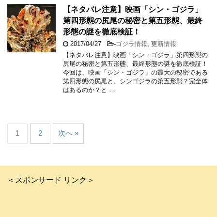
【ネタバレ注意】映画「シン・ゴジラ」
第四形態の尻尾の秘密と第五形態、最終
形態の謎を徹底検証！
2017/04/27
-
ゴジラ情報
,
更新情報
【ネタバレ注意】映画「シン・ゴジラ」第四形態の
尻尾の秘密と第五形態、最終形態の謎を徹底検証！
今回は、映画「シン・ゴジラ」の最大の秘密である
第四形態の尻尾と、シンゴジラの第五形態？完全体
はあるのか？と …
1
2
次へ »
＜スポンサード リンク＞