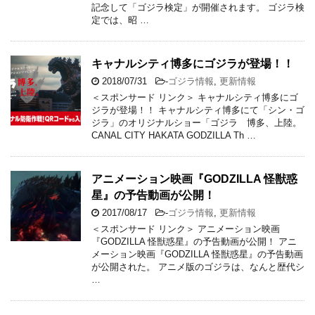
記念して「ゴジラ検定」が開催されます。 ゴジラ検
定では、昭 …
キャナルシティ博多にゴジラが登場！！
2018/07/31
-
ゴジラ情報
,
更新情報
＜スポンサード リンク＞ キャナルシティ博多にゴ
ジラが登場！！ キャナルシティ博多にて「シン・ゴ
ジラ」のオリジナルショー「ゴジラ 博多、上陸。
CANAL CITY HAKATA GODZILLA Th …
アニメーション映画『GODZILLA 怪獣惑
星』の予告動画が公開！
2017/08/17
-
ゴジラ情報
,
更新情報
＜スポンサード リンク＞ アニメーション映画
『GODZILLA 怪獣惑星』の予告動画が公開！ アニ
メーション映画『GODZILLA 怪獣惑星』の予告動画
が公開された。 アニメ版のゴジラは、なんと歴代シ
…