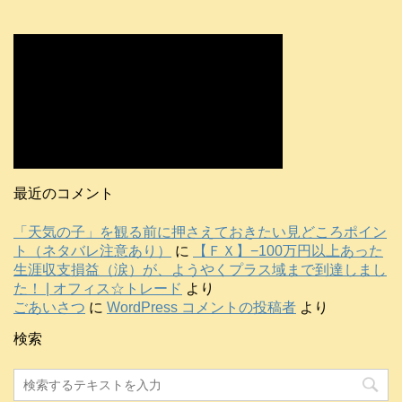
最近のコメント
「天気の子」を観る前に押さえておきたい見どころポイン
ト（ネタバレ注意あり）
に
【ＦＸ】−100万円以上あった
生涯収支損益（涙）が、ようやくプラス域まで到達しまし
た！ | オフィス☆トレード
より
ごあいさつ
に
WordPress コメントの投稿者
より
検索