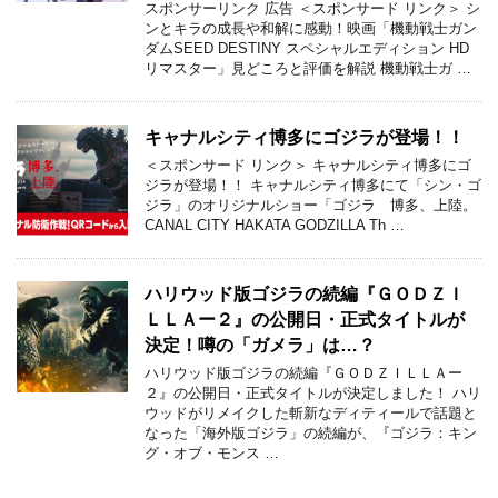
スポンサーリンク 広告 ＜スポンサード リンク＞ シ
ンとキラの成長や和解に感動！映画「機動戦士ガン
ダムSEED DESTINY スペシャルエディション HD
リマスター」見どころと評価を解説 機動戦士ガ …
キャナルシティ博多にゴジラが登場！！
＜スポンサード リンク＞ キャナルシティ博多にゴ
ジラが登場！！ キャナルシティ博多にて「シン・ゴ
ジラ」のオリジナルショー「ゴジラ 博多、上陸。
CANAL CITY HAKATA GODZILLA Th …
ハリウッド版ゴジラの続編『ＧＯＤＺＩ
ＬＬＡー２』の公開日・正式タイトルが
決定！噂の「ガメラ」は…？
ハリウッド版ゴジラの続編『ＧＯＤＺＩＬＬＡー
２』の公開日・正式タイトルが決定しました！ ハリ
ウッドがリメイクした斬新なディティールで話題と
なった「海外版ゴジラ」の続編が、『ゴジラ：キン
グ・オブ・モンス …