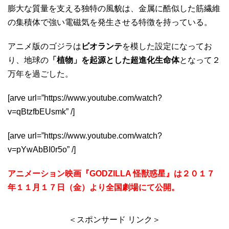
膨大な質量を支える独特の風貌は、金属に酷似した筋繊維
の集積体で強い電磁気を発生させる特徴を持っている。
アニメ版のゴジラは
ビオランテ
を模した設定になってお
り、地球の
「植物」を起源とした超進化生命体
となって２
万年を過ごした。
[arve url=”https://www.youtube.com/watch?
v=qBtzfbEUsmk” /]
[arve url=”https://www.youtube.com/watch?
v=pYwAbBI0r5o” /]
アニメーション映画『GODZILLA 怪獣惑星』は２０１７
年１１月１７日（金）より全国劇場にて公開。
＜スポンサード リンク＞