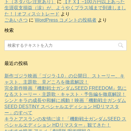
ト（ネタバレ注意あり）
に
【ＦＸ】−100万円以上あった
生涯収支損益（涙）が、ようやくプラス域まで到達しまし
た！ | オフィス☆トレード
より
ごあいさつ
に
WordPress コメントの投稿者
より
検索
最近の投稿
新作ゴジラ映画「ゴジラ-1.0」の公開日、ストーリー、キ
ャスト、主題歌、見どころを徹底解説！
完全新作映画『機動戦士ガンダムSEED FREEDOM』気に
なるストーリー・主題歌・キャスト・予告編を徹底解説！
シンとキラの成長や和解に感動！映画「機動戦士ガンダム
SEED DESTINY スペシャルエディション HDリマスタ
ー」のすべて
キラとアスランの友情に涙！「機動戦士ガンダムSEED ス
ペシャルエディション HDリマスター」観てきた！