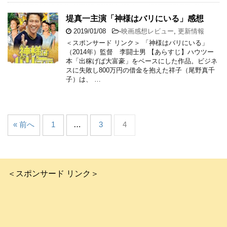
堤真一主演「神様はバリにいる」感想
2019/01/08
-
映画感想レビュー
,
更新情報
＜スポンサード リンク＞ 「神様はバリにいる」
（2014年）監督 李闘士男 【あらすじ】ハウツー
本「出稼げば大富豪」をベースにした作品。ビジネ
スに失敗し800万円の借金を抱えた祥子（尾野真千
子）は、 …
« 前へ
1
…
3
4
＜スポンサード リンク＞