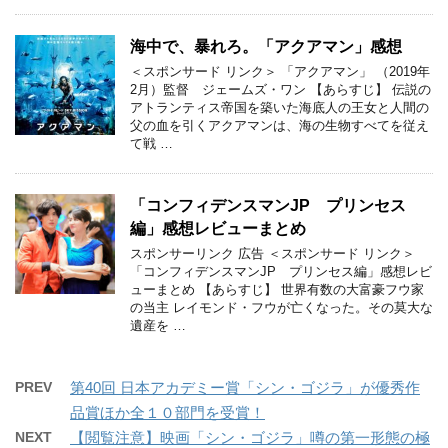
海中で、暴れろ。「アクアマン」感想
＜スポンサード リンク＞ 「アクアマン」 （2019年
2月）監督 ジェームズ・ワン 【あらすじ】 伝説の
アトランティス帝国を築いた海底人の王女と人間の
父の血を引くアクアマンは、海の生物すべてを従え
て戦 …
「コンフィデンスマンJP プリンセス
編」感想レビューまとめ
スポンサーリンク 広告 ＜スポンサード リンク＞
「コンフィデンスマンJP プリンセス編」感想レビ
ューまとめ 【あらすじ】 世界有数の大富豪フウ家
の当主 レイモンド・フウが亡くなった。その莫大な
遺産を …
PREV
第40回 日本アカデミー賞「シン・ゴジラ」が優秀作
品賞ほか全１０部門を受賞！
NEXT
【閲覧注意】映画「シン・ゴジラ」噂の第一形態の極