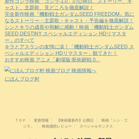
新作ゴジラ映画「ゴジラ-1.0」の公開日、ストーリー、キ
ャスト、主題歌、見どころを徹底解説！
完全新作映画『機動戦士ガンダムSEED FREEDOM』気に
なるストーリー・主題歌・キャスト・予告編を徹底解説！
シンとキラの成長や和解に感動！映画「機動戦士ガンダム
SEED DESTINY スペシャルエディション HDリマスタ
ー」のすべて
キラとアスランの友情に涙！「機動戦士ガンダムSEED ス
ペシャルエディション HDリマスター」観てきた！
おすすめ映画 アニメ「劇場版 呪術廻戦 0」
にほんブログ村
ＴＯＰ
更新情報
【映画最新作】公開日
映画「シン・ゴ
ジラ」
映画感想レビュー
スペシャルサンクス