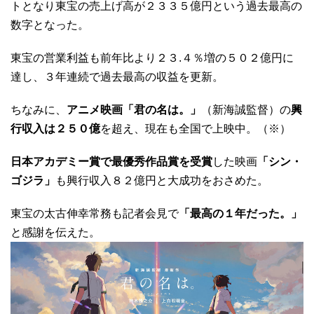
トとなり東宝の売上げ高が２３３５億円という過去最高の
数字となった。
東宝の営業利益も前年比より２３.４％増の５０２億円に
達し、３年連続で過去最高の収益を更新。
ちなみに、
アニメ映画「君の名は。」
（新海誠監督）の
興
行収入は２５０億
を超え、現在も全国で上映中。（※）
日本アカデミー賞で最優秀作品賞を受賞
した映画
「シン・
ゴジラ」
も興行収入８２億円と大成功をおさめた。
東宝の太古伸幸常務も記者会見で
「最高の１年だった。」
と感謝を伝えた。