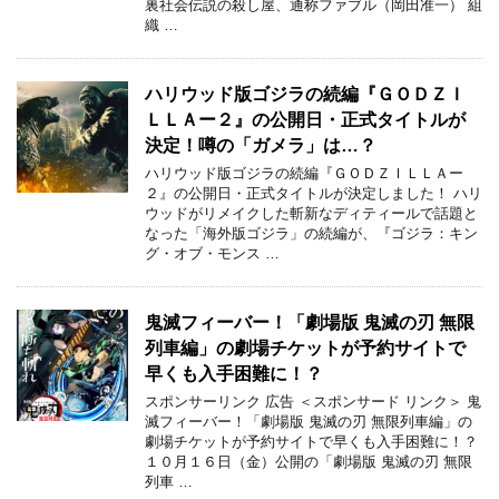
裏社会伝説の殺し屋、通称ファブル（岡田准一） 組
織 …
ハリウッド版ゴジラの続編『ＧＯＤＺＩ
ＬＬＡー２』の公開日・正式タイトルが
決定！噂の「ガメラ」は…？
ハリウッド版ゴジラの続編『ＧＯＤＺＩＬＬＡー
２』の公開日・正式タイトルが決定しました！ ハリ
ウッドがリメイクした斬新なディティールで話題と
なった「海外版ゴジラ」の続編が、『ゴジラ：キン
グ・オブ・モンス …
鬼滅フィーバー！「劇場版 鬼滅の刃 無限
列車編」の劇場チケットが予約サイトで
早くも入手困難に！？
スポンサーリンク 広告 ＜スポンサード リンク＞ 鬼
滅フィーバー！「劇場版 鬼滅の刃 無限列車編」の
劇場チケットが予約サイトで早くも入手困難に！？
１０月１６日（金）公開の「劇場版 鬼滅の刃 無限
列車 …