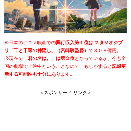
※日本のアニメ映画での
興行収入第１位は スタジオジブ
リ「千と千尋の神隠し」（宮崎駿監督）
で３０８億円。
今現在で
「君の名は。」は第２位
となっているが、今も全
国の劇場で上映中ということなので、もしかすると
記録更
新する可能性も十分にあります。
＜スポンサード リンク＞