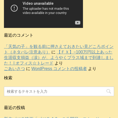
最近のコメント
「天気の子」を観る前に押さえておきたい見どころポイン
ト（ネタバレ注意あり）
に
【ＦＸ】−100万円以上あった
生涯収支損益（涙）が、ようやくプラス域まで到達しまし
た！ | オフィス☆トレード
より
ごあいさつ
に
WordPress コメントの投稿者
より
検索
最近の投稿